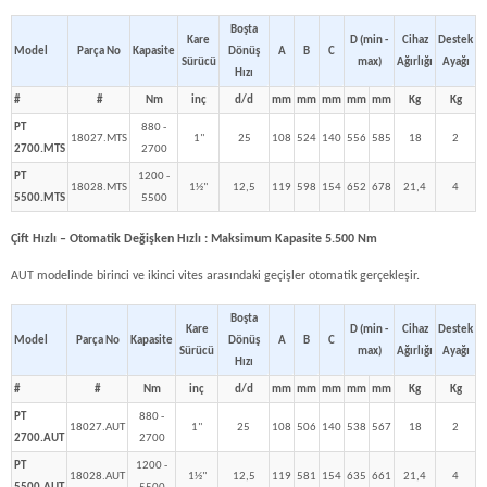
Boşta
Kare
D (min -
Cihaz
Destek
Model
Parça No
Kapasite
Dönüş
A
B
C
Sürücü
max)
Ağırlığı
Ayağı
Hızı
#
#
Nm
inç
d/d
mm
mm
mm
mm
mm
Kg
Kg
PT
880 -
18027.MTS
1"
25
108
524
140
556
585
18
2
2700.MTS
2700
PT
1200 -
18028.MTS
1½"
12,5
119
598
154
652
678
21,4
4
5500.MTS
5500
Çift Hızlı – Otomatik Değişken Hızlı : Maksimum Kapasite 5.500 Nm
AUT modelinde birinci ve ikinci vites arasındaki geçişler otomatik gerçekleşir.
Boşta
Kare
D (min -
Cihaz
Destek
Model
Parça No
Kapasite
Dönüş
A
B
C
Sürücü
max)
Ağırlığı
Ayağı
Hızı
#
#
Nm
inç
d/d
mm
mm
mm
mm
mm
Kg
Kg
PT
880 -
18027.AUT
1"
25
108
506
140
538
567
18
2
2700.AUT
2700
PT
1200 -
18028.AUT
1½"
12,5
119
581
154
635
661
21,4
4