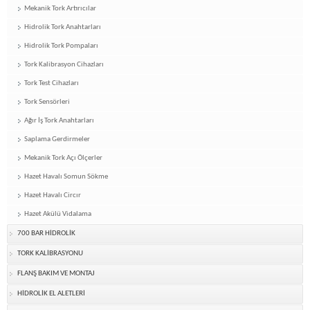
Mekanik Tork Artırıcılar
Hidrolik Tork Anahtarları
Hidrolik Tork Pompaları
Tork Kalibrasyon Cihazları
Tork Test Cihazları
Tork Sensörleri
Ağır İş Tork Anahtarları
Saplama Gerdirmeler
Mekanik Tork Açı Ölçerler
Hazet Havalı Somun Sökme
Hazet Havalı Circır
Hazet Akülü Vidalama
700 BAR HİDROLİK
TORK KALİBRASYONU
FLANŞ BAKIM VE MONTAJ
HİDROLİK EL ALETLERİ