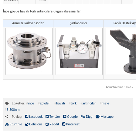
5500.AUT
5500
İnce gövde havalı tork artırıcılara uygun aksesuarlar
Annular Tork Sensörleri
Şartlandırıcı
Farklı Destek Ay
Görüntülenme : 10645
Etiketler:
#
ince
#
gövdeli
#
havalı
#
tork
#
artırıcılar
#
maks.
#
5.500nm
Paylaş:
facebook
Twitter
Google
Digg
Myscape
Stumple
Delicious
Reddit
Pinterest