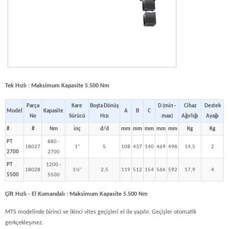
Tek Hızlı : Maksimum Kapasite 5.500 Nm
Parça
Kare
Boşta Dönüş
D (min -
Cihaz
Destek
Model
Kapasite
A
B
C
No
Sürücü
Hızı
max)
Ağırlığı
Ayağı
#
#
Nm
inç
d/d
mm
mm
mm
mm
mm
Kg
Kg
PT
880 -
18027
1"
5
108
437
140
469
498
14,5
2
2700
2700
PT
1200 -
18028
1½"
2,5
119
512
154
566
592
17,9
4
5500
5500
Çift Hızlı - El Kumandalı : Maksimum Kapasite 5.500 Nm
MTS modelinde birinci ve ikinci vites geçişleri el ile yapılır. Geçişler otomatik
gerkçekleşmez.