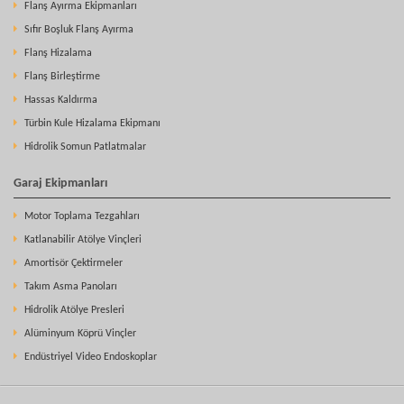
Flanş Ayırma Ekipmanları
Sıfır Boşluk Flanş Ayırma
Flanş Hizalama
Flanş Birleştirme
Hassas Kaldırma
Türbin Kule Hizalama Ekipmanı
Hidrolik Somun Patlatmalar
Garaj Ekipmanları
Motor Toplama Tezgahları
Katlanabilir Atölye Vinçleri
Amortisör Çektirmeler
Takım Asma Panoları
Hidrolik Atölye Presleri
Alüminyum Köprü Vinçler
Endüstriyel Video Endoskoplar